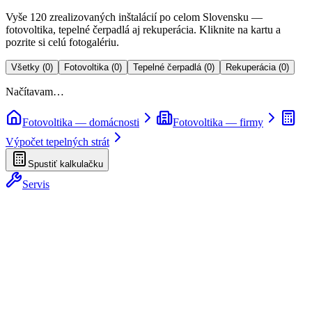
Vyše 120 zrealizovaných inštalácií po celom Slovensku —
fotovoltika, tepelné čerpadlá aj rekuperácia. Kliknite na kartu a
pozrite si celú fotogalériu.
Všetky
(
0
)
Fotovoltika
(
0
)
Tepelné čerpadlá
(
0
)
Rekuperácia
(
0
)
Načítavam…
Fotovoltika — domácnosti
Fotovoltika — firmy
Výpočet tepelných strát
Spustiť kalkulačku
Servis